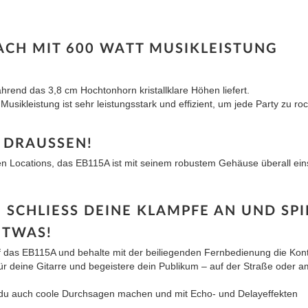
ACH MIT 600 WATT MUSIKLEISTUNG
hrend das 3,8 cm Hochtonhorn kristallklare Höhen liefert.
usikleistung ist sehr leistungsstark und effizient, um jede Party zu ro
 DRAUSSEN!
n Locations, das EB115A ist mit seinem robustem Gehäuse überall ein
 SCHLIESS DEINE KLAMPFE AN UND SPI
ETWAS!
 das EB115A und behalte mit der beiliegenden Fernbedienung die Kontr
ür deine Gitarre und begeistere dein Publikum – auf der Straße oder a
 du auch coole Durchsagen machen und mit Echo- und Delayeffekten