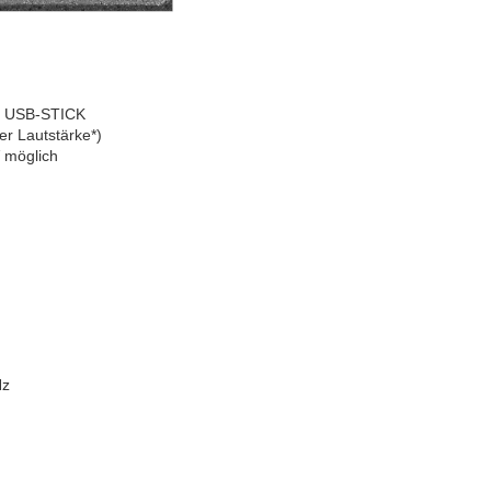
m USB-STICK
er Lautstärke*)
V möglich
Hz