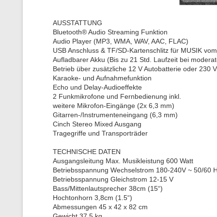
AUSSTATTUNG
Bluetooth® Audio Streaming Funktion
Audio Player (MP3, WMA, WAV, AAC, FLAC)
USB Anschluss & TF/SD-Kartenschlitz für MUSIK vo
Aufladbarer Akku (Bis zu 21 Std. Laufzeit bei moderat
Betrieb über zusätzliche 12 V Autobatterie oder 230 
Karaoke- und Aufnahmefunktion
Echo und Delay-Audioeffekte
2 Funkmikrofone und Fernbedienung inkl.
weitere Mikrofon-Eingänge (2x 6,3 mm)
Gitarren-/Instrumenteneingang (6,3 mm)
Cinch Stereo Mixed Ausgang
Tragegriffe und Transporträder
TECHNISCHE DATEN
Ausgangsleitung Max. Musikleistung 600 Watt
Betriebsspannung Wechselstrom 180-240V ~ 50/60 
Betriebsspannung Gleichstrom 12-15 V
Bass/Mittenlautsprecher 38cm (15“)
Hochtonhorn 3,8cm (1.5“)
Abmessungen 45 x 42 x 82 cm
Gewicht 37,5 kg