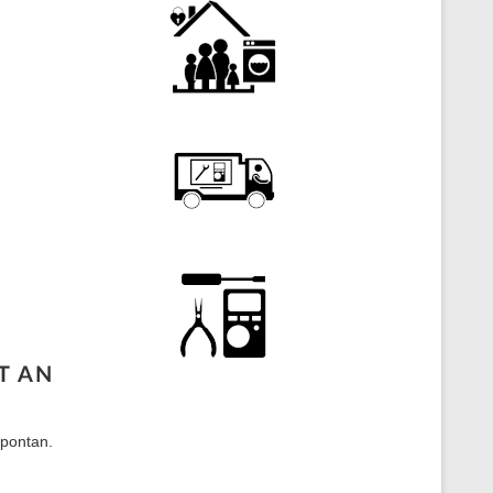
T AN
spontan.