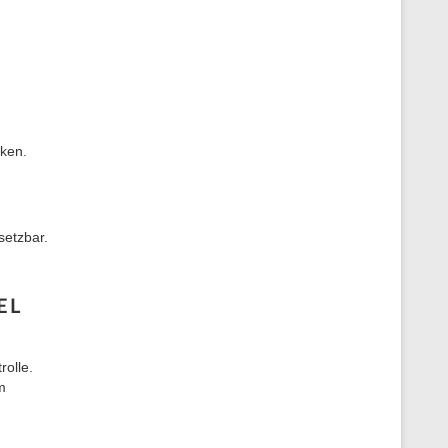
cken.
setzbar.
EL
olle.
m