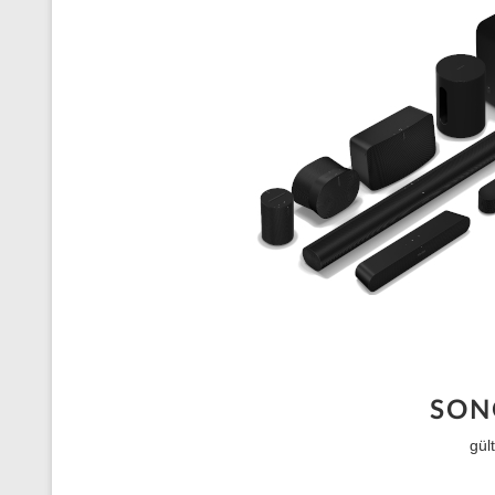
SONO
gül