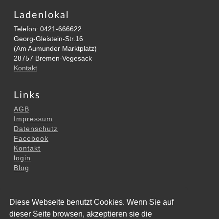
Ladenlokal
Telefon: 0421-666622
Georg-Gleistein-Str.16
(Am Aumunder Marktplatz)
28757 Bremen-Vegesack
Kontakt
Links
AGB
Impressum
Datenschutz
Facebook
Kontakt
login
Blog
diese Homepage
Diese Webseite benutzt Cookies. Wenn Sie auf
© 1999 - 2026 Achim Schultze, alle Rechte vorbehalten
dieser Seite browsen, akzeptieren sie die